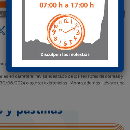
as posventa
ías en carretera, revisa el estado de los tensores de correas y
30/06/2024 o agotar existencias. ¡Ahora además, llévate una