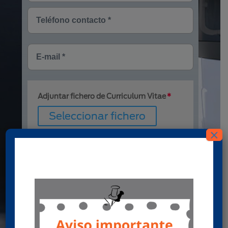
Adjuntar fichero de Curriculum Vitae
Seleccionar fichero
×
Ficheros no seleccionados
Tipos de fichero aceptados: pdf. Tam.
máx. de fichero: 32 MB
Protección de datos personales
Utilizaremos sus datos para participar en
procesos de selección. Para más información
sobre el tratamiento y sus derechos, consulte