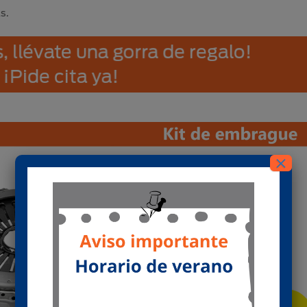
s.
emás, llévate una gorra de regalo!
¡Pide cita ya!
×