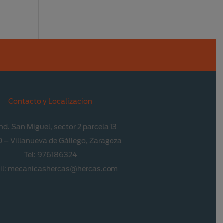
Contacto y Localizacion
Ind. San Miguel, sector 2 parcela 13
 – Villanueva de Gállego, Zaragoza
Tel: 976186324
il: mecanicashercas@hercas.com