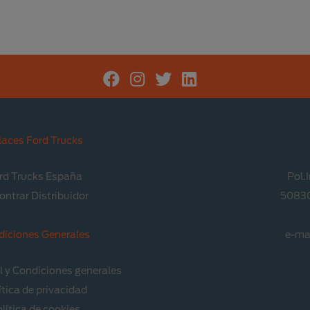
laces Ford Trucks
rd Trucks España
Pol.
ontrar Distribuidor
50830
diciones Generales
e-ma
l y Condiciones generales
ítica de privacidad
lítica de cookies