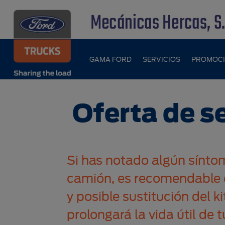
GAMA FORD
SERVICIOS
PROMOCI
Oferta de s
Si has notado algún síntom
camión, es recomendable 
y posible sustitución del 
prolongará la vida útil de 