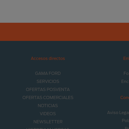
Accesos directos
En
GAMA FORD
Fo
SERVICIOS
Enc
OFERTAS POSVENTA
OFERTAS COMERCIALES
Con
NOTICIAS
Aviso Lega
VIDEOS
Pol
NEWSLETTER
Po