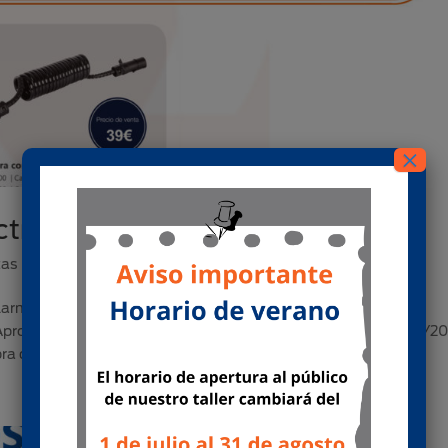
×
ctricas
tas posventa
armente el estado de las mangueras espirales eléctricas de
¡Aprovecha ahora nuestra gran promoción! Valida hasta 31/08/2
ra de 1 manguera...