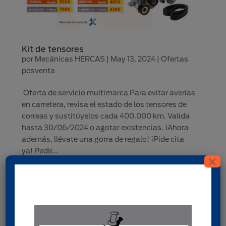
Kit de tensores
por
Mecánicas HERCAS
|
May 13, 2024
|
Ofertas
posventa
Oferta de servicio multimarca Para evitar averías
en carretera, revisa el estado de los tensores de
correas y sustitúyelos cada 400.000 km. Valida
hasta 30/06/2024 o agotar existencias. ¡Ahora
además, llévate una gorra de regalo! ¡Pide cita
ya! Pedir...
×