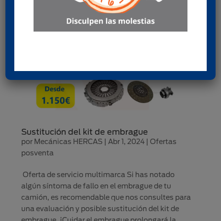
Sustitución del kit de embrague
por
Mecánicas HERCAS
|
Abr 1, 2024
|
Ofertas
posventa
Oferta de servicio multimarca Si has notado
algún síntoma de fallo en el embrague de tu
camión, es recomendable que nos consultes para
una evaluación y posible sustitución del kit de
embrague. ¡Cuidar el embrague prolongará la