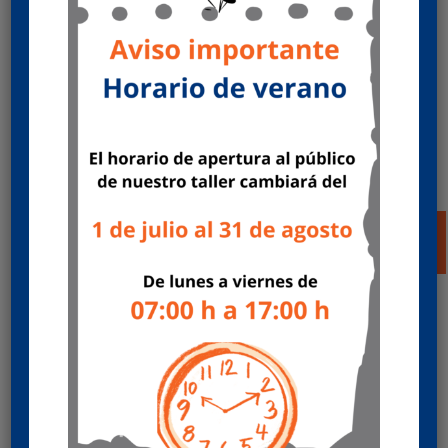
Pastillas y discos de freno
por
Mecánicas HERCAS
|
May 6, 2024
|
Ofertas
posventa
Oferta de servicio multimarca Por tu seguridad,
revisa el estado de los frenos de tu camión y
sustituye las pastillas y discos de freno al mejor
precio. Valida hasta 31/12/2024 o agotar
existencias. ¡Ahora además, llévate una gorra y
una water bottle de regalo! ¡Pide...