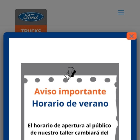
×
Anticongelante y lavaparabrisas