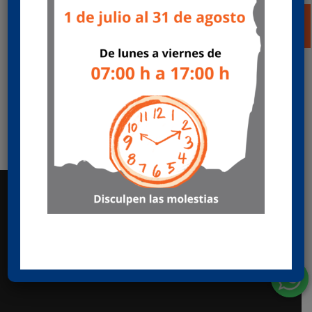
por
Mecánicas HERCAS
|
Feb 20, 2024
|
Ofertas
posventa
Oferta de recambios multimarca El rendimiento y
la vida del motor de su camión depende en gran
medida de la calidad de su refrigerante. No olvide
revisar las propiedades de su refrigerante y
sustitúyalo periódicamente. Valida hasta
agotar...