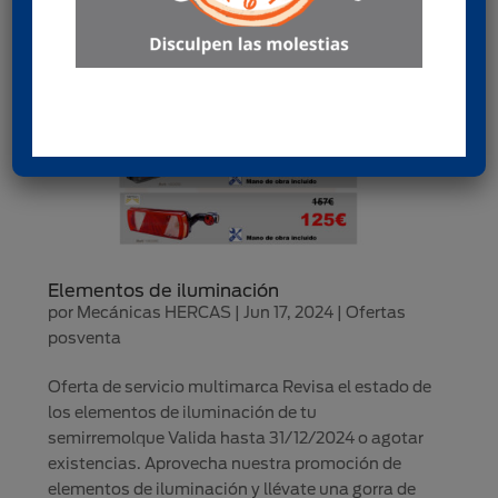
Elementos de iluminación
por
Mecánicas HERCAS
|
Jun 17, 2024
|
Ofertas
posventa
Oferta de servicio multimarca Revisa el estado de
los elementos de iluminación de tu
semirremolque Valida hasta 31/12/2024 o agotar
existencias. Aprovecha nuestra promoción de
elementos de iluminación y llévate una gorra de