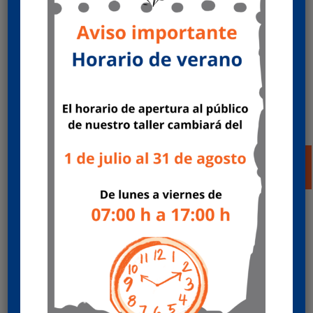
Fuelles de suspensión y actuadores de
freno
por
Mecánicas HERCAS
|
Jun 25, 2024
|
Ofertas
posventa
Oferta de servicio multimarca ¡Qué no se te falte
el aire! Revisa tus fuelles de suspensión y los
actuadores de freno. Valida hasta 31/12/2024 o
agotar existencias. Aprovecha nuestra
promoción y consigue tu gorra de regalo ¡Pide
cita ya! Pedir...