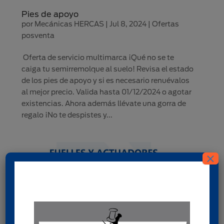
Pies de apoyo
por
Mecánicas HERCAS
|
Jul 8, 2024
|
Ofertas
posventa
Oferta de servicio multimarca ¡Qué no se te
caiga tu semirremolque al suelo! Revisa el estado
de los pies de apoyo y si es necesario renuévalos
al mejor precio. Valida hasta 01/12/2024 o agotar
existencias. Ahora además llévate una gorra de
regalo ¡No te despistes y...
×