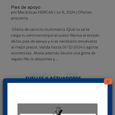
Pies de apoyo
por
Mecánicas HERCAS
|
Jul 8, 2024
|
Ofertas
posventa
Oferta de servicio multimarca ¡Qué no se te
caiga tu semirremolque al suelo! Revisa el estado
de los pies de apoyo y si es necesario renuévalos
al mejor precio. Valida hasta 01/12/2024 o agotar
existencias. Ahora además llévate una gorra de
regalo ¡No te despistes y...
×