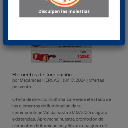
Elementos de iluminación
por
Mecánicas HERCAS
|
Jun 17, 2024
|
Ofertas
posventa
Oferta de servicio multimarca Revisa el estado de
los elementos de iluminación de tu
semirremolque Valida hasta 31/12/2024 o agotar
existencias. Aprovecha nuestra promoción de
elementos de iluminación y llévate una gorra de