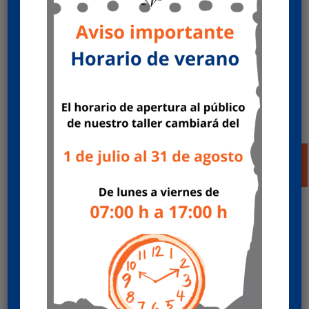
Fuelles de suspensión y actuadores de
freno
por
Mecánicas HERCAS
|
Jun 25, 2024
|
Ofertas
posventa
Oferta de servicio multimarca ¡Qué no se te falte
el aire! Revisa tus fuelles de suspensión y los
actuadores de freno. Valida hasta 31/12/2024 o
agotar existencias. Aprovecha nuestra
promoción y consigue tu gorra de regalo ¡Pide
cita ya! Pedir...