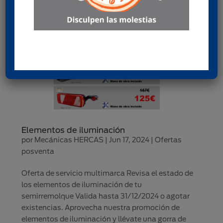
Elementos de iluminación
por
Mecánicas HERCAS
|
Jun 17, 2024
|
Ofertas
posventa
Oferta de servicio multimarca Revisa el estado de
los elementos de iluminación de tu
semirremolque Valida hasta 31/12/2024 o agotar
existencias. Aprovecha nuestra promoción de
elementos de iluminación y llévate una gorra de