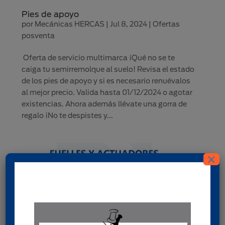
Pies de apoyo
por
Mecánicas HERCAS
|
Jul 8, 2024
|
Ofertas
posventa
Oferta de servicio multimarca ¡Qué no se te
caiga tu semirremolque al suelo! Revisa el estado
de los pies de apoyo y si es necesario renuévalos
al mejor precio. Valida hasta 01/12/2024 o agotar
existencias. Ahora además llévate una gorra de
regalo ¡No te despistes y...
×