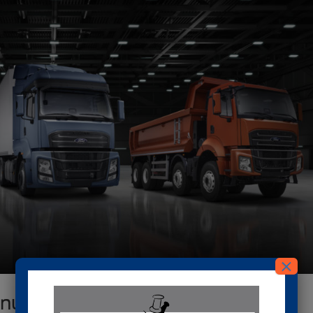
×
u nueva gama F-LINE