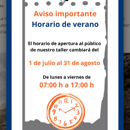
as
a marca aprovechó la celebración de Solutrans para lanzar su
va edición limitada del F-MAX, el Select, y un innovador motor
iará su...