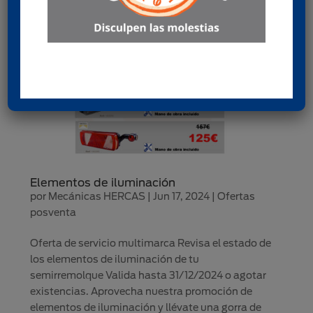
Elementos de iluminación
por
Mecánicas HERCAS
|
Jun 17, 2024
|
Ofertas
posventa
Oferta de servicio multimarca Revisa el estado de
los elementos de iluminación de tu
semirremolque Valida hasta 31/12/2024 o agotar
existencias. Aprovecha nuestra promoción de
elementos de iluminación y llévate una gorra de