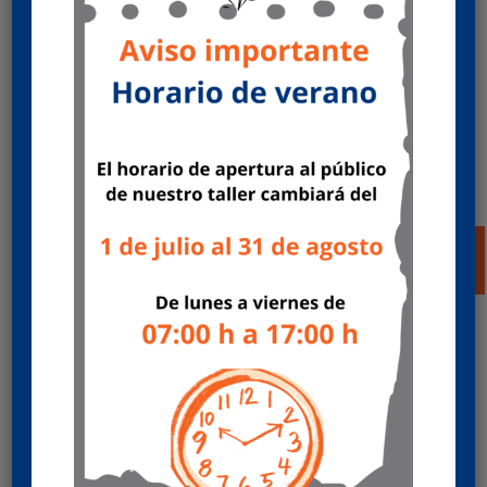
Fuelles de suspensión y actuadores de
freno
por
Mecánicas HERCAS
|
Jun 25, 2024
|
Ofertas
posventa
Oferta de servicio multimarca ¡Qué no se te falte
el aire! Revisa tus fuelles de suspensión y los
actuadores de freno. Valida hasta 31/12/2024 o
agotar existencias. Aprovecha nuestra
promoción y consigue tu gorra de regalo ¡Pide
cita ya! Pedir...