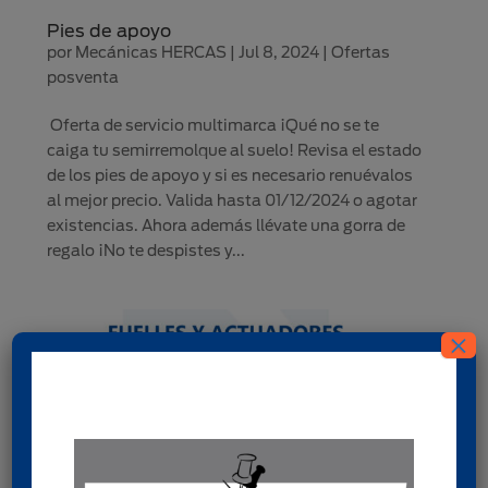
Pies de apoyo
por
Mecánicas HERCAS
|
Jul 8, 2024
|
Ofertas
posventa
Oferta de servicio multimarca ¡Qué no se te
caiga tu semirremolque al suelo! Revisa el estado
de los pies de apoyo y si es necesario renuévalos
al mejor precio. Valida hasta 01/12/2024 o agotar
existencias. Ahora además llévate una gorra de
regalo ¡No te despistes y...
×