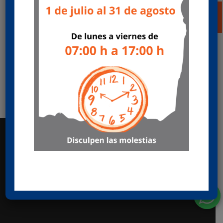
bocas de deposito y aforador
por
Mecánicas HERCAS
|
Mar 21, 2023
|
Ofertas
posventa
Promoción de recambios multimarca. ¡¡Ponga
freno a los robos de combustible¡¡ Aproveche
nuestra promoción de sistemas antirrobo de
combustible para bocas de deposito y aforador
Valida hasta 30/06/2023 o agotar...